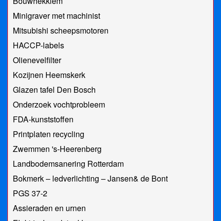
Bouwhekklem
Minigraver met machinist
Mitsubishi scheepsmotoren
HACCP-labels
Olienevelfilter
Kozijnen Heemskerk
Glazen tafel Den Bosch
Onderzoek vochtprobleem
FDA-kunststoffen
Printplaten recycling
Zwemmen 's-Heerenberg
Landbodemsanering Rotterdam
Bokmerk – ledverlichting – Jansen& de Bont
PGS 37-2
Assieraden en urnen