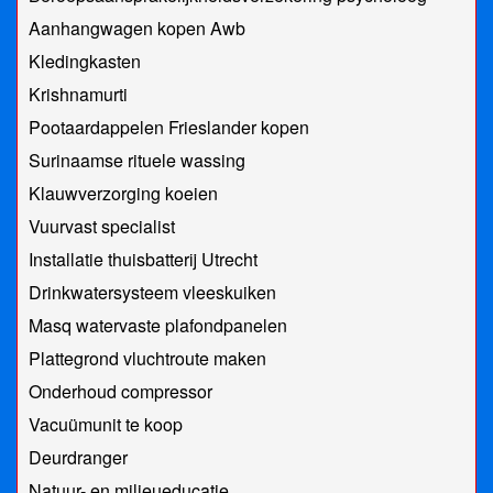
Aanhangwagen kopen Awb
Kledingkasten
Krishnamurti
Pootaardappelen Frieslander kopen
Surinaamse rituele wassing
Klauwverzorging koeien
Vuurvast specialist
Installatie thuisbatterij Utrecht
Drinkwatersysteem vleeskuiken
Masq watervaste plafondpanelen
Plattegrond vluchtroute maken
Onderhoud compressor
Vacuümunit te koop
Deurdranger
Natuur- en milieueducatie